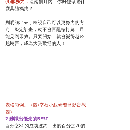
(3)服務力：
這兩個月內，你對他做過什
麼具體福務？
列明細出來，檢視自己可以更努力的方
向，擬定計畫，就不會再亂槍打鳥，且
能見到果效。只要開始，就會變得越來
越厲害，成為大受歡迎的人！
表格範例。（圖/幸福小組研習會影音截
圖）
2.辨識出優先的BEST
百分之80的成功邀約，出於百分之20的