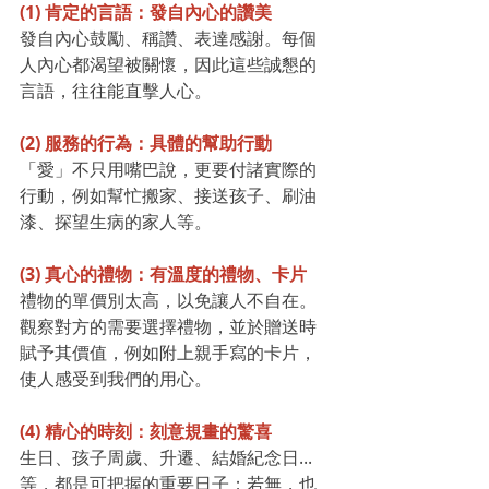
(1) 肯定的言語：發自內心的讚美
發自內心鼓勵、稱讚、表達感謝。每個
人內心都渴望被關懷，因此這些誠懇的
言語，往往能直擊人心。
(2) 服務的行為：具體的幫助行動
「愛」不只用嘴巴說，更要付諸實際的
行動，例如幫忙搬家、接送孩子、刷油
漆、探望生病的家人等。
(3) 真心的禮物：有溫度的禮物、卡片
禮物的單價別太高，以免讓人不自在。
觀察對方的需要選擇禮物，並於贈送時
賦予其價值，例如附上親手寫的卡片，
使人感受到我們的用心。
(4) 精心的時刻：刻意規畫的驚喜
生日、孩子周歲、升遷、結婚紀念日...
等，都是可把握的重要日子；若無，也