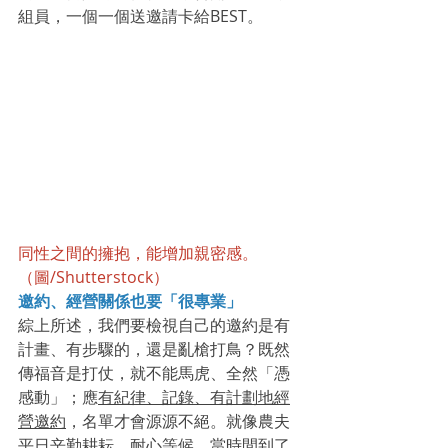
組員，一個一個送邀請卡給BEST。
同性之間的擁抱，能增加親密感。
（圖/Shutterstock）
邀約、經營關係也要「很專業」
綜上所述，我們要檢視自己的邀約是有
計畫、有步驟的，還是亂槍打鳥？既然
傳福音是打仗，就不能馬虎、全然「憑
感動」；應
有紀律、記錄、有計劃地經
營邀約
，名單才會源源不絕。就像農夫
平日辛勤耕耘、耐心等候，當時間到了