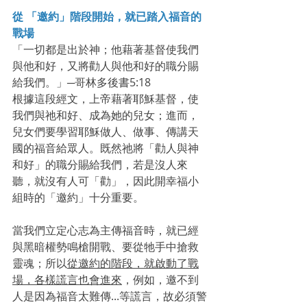
從 「邀約」階段開始，就已踏入福音的
戰場
「一切都是出於神；他藉著基督使我們
與他和好，又將勸人與他和好的職分賜
給我們。」─哥林多後書5:18
根據這段經文，上帝藉著耶穌基督，使
我們與祂和好、成為她的兒女；進而，
兒女們要學習耶穌做人、做事、傳講天
國的福音給眾人。既然祂將「勸人與神
和好」的職分賜給我們，若是沒人來
聽，就沒有人可「勸」，因此開幸福小
組時的「邀約」十分重要。
當我們立定心志為主傳福音時，就已經
與黑暗權勢鳴槍開戰、要從牠手中搶救
靈魂；所以
從邀約的階段，就啟動了戰
場，各樣謊言也會進來
，例如，邀不到
人是因為福音太難傳...等謊言，故必須警