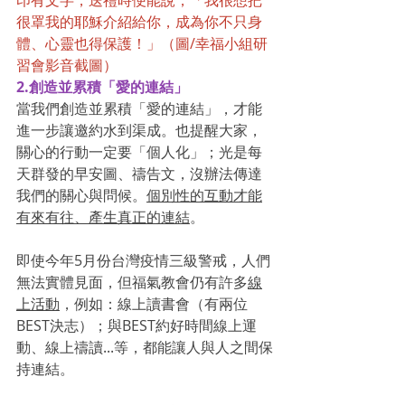
很罩我的耶穌介紹給你，成為你不只身
體、心靈也得保護！」
（圖/幸福小組研
習會影音截圖）
2.創造並累積「愛的連結」
當我們創造並累積「愛的連結」，才能
進一步讓邀約水到渠成。也提醒大家，
關心的行動一定要「個人化」；光是每
天群發的早安圖、禱告文，沒辦法傳達
我們的關心與問候。
個別性的互動才能
有來有往、產生真正的連結
。
即使今年5月份台灣疫情三級警戒，人們
無法實體見面，但福氣教會仍有許多
線
上活動
，例如：線上讀書會（有兩位
BEST決志）；與BEST約好時間線上運
動、線上禱讀...等，都能讓人與人之間保
持連結。