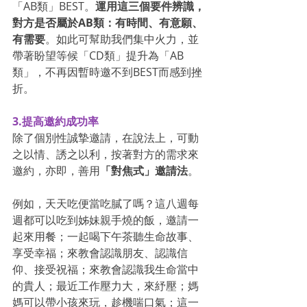
「AB類」BEST。
運用這三個要件辨識，
對方是否屬於AB類：有時間、有意願、
有需要
。如此可幫助我們集中火力，並
帶著盼望等候「CD類」提升為「AB
類」，不再因暫時邀不到BEST而感到挫
折。
3.提高邀約成功率
除了個別性誠摯邀請，在說法上，可動
之以情、誘之以利，按著對方的需求來
邀約，亦即，善用
「對焦式」邀請法
。
例如，天天吃便當吃膩了嗎？這八週每
週都可以吃到姊妹親手燒的飯，邀請一
起來用餐；一起喝下午茶聽生命故事、
享受幸福；來教會認識朋友、認識信
仰、接受祝福；來教會認識我生命當中
的貴人；最近工作壓力大，來紓壓；媽
媽可以帶小孩來玩，趁機喘口氣；這一