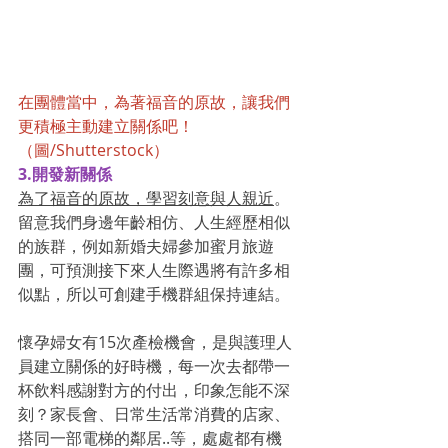
在團體當中，為著福音的原故，讓我們
更積極主動建立關係吧！
（圖/Shutterstock）
3.開發新關係
為了福音的原故，學習刻意與人親近
。
留意我們身邊年齡相仿、人生經歷相似
的族群，例如新婚夫婦參加蜜月旅遊
團，可預測接下來人生際遇將有許多相
似點，所以可創建手機群組保持連結。
懷孕婦女有15次產檢機會，是與護理人
員建立關係的好時機，每一次去都帶一
杯飲料感謝對方的付出，印象怎能不深
刻？家長會、日常生活常消費的店家、
搭同一部電梯的鄰居..等，處處都有機