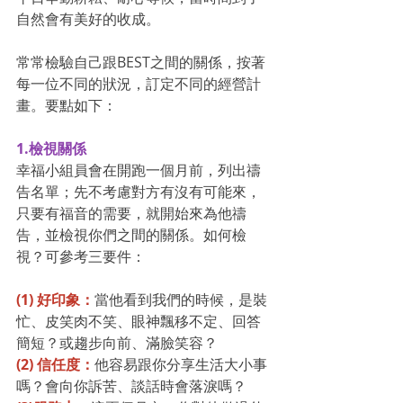
自然會有美好的收成。
常常檢驗自己跟BEST之間的關係，按著
每一位不同的狀況，訂定不同的經營計
畫。要點如下：
1.檢視關係
幸福小組員會在開跑一個月前，列出禱
告名單；先不考慮對方有沒有可能來，
只要有福音的需要，就開始來為他禱
告，並檢視你們之間的關係。如何檢
視？可參考三要件：
(1) 好印象：
當他看到我們的時候，是裝
忙、皮笑肉不笑、眼神飄移不定、回答
簡短？或趨步向前、滿臉笑容？
(2) 信任度：
他容易跟你分享生活大小事
嗎？會向你訴苦、談話時會落淚嗎？