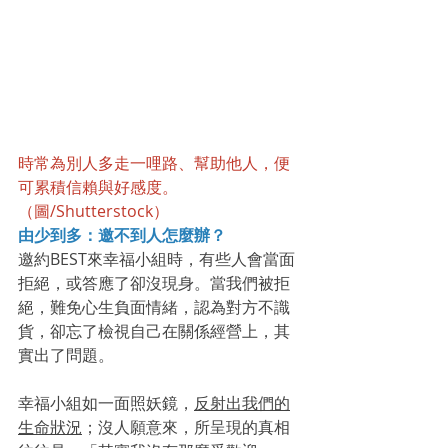
時常為別人多走一哩路、幫助他人，便
可累積信賴與好感度。
（圖/Shutterstock）
由少到多：邀不到人怎麼辦？
邀約BEST來幸福小組時，有些人會當面
拒絕，或答應了卻沒現身。當我們被拒
絕，難免心生負面情緒，認為對方不識
貨，卻忘了檢視自己在關係經營上，其
實出了問題。
幸福小組如一面照妖鏡，
反射出我們的
生命狀況
；沒人願意來，所呈現的真相