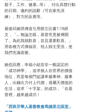
親子、工作、健康...等）、付出具體行動
的日期、邀約的說辭（可在家先演
練）、對方的反應等。
最後邱婉琪傳道引用腓立比書1:18經
文，「... 無論怎樣，基督究竟被傳開
了。為此我就歡喜，並且還要歡喜。」
用各種方式傳福音、領人歸主受洗，使
我們充滿喜樂。
她也回應，幸福小組並非一般認定的
「成功神學」，追求個人在世界的價值
地位，而是每個門徒謙卑服事神、服事
人，出錢出力付上代價，過屬天價值的
生活，追求「十字架」的成功，「在基
督裡」越來越成功！
「西班牙華人基督教會馬德里北區堂」