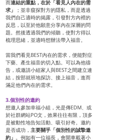
而
連結的重點，在於「看見人內在的需
求」
；並非窺探對方的隱私，而是透過
我們自己適時的揭露，引發對方內裡的
反思，以至於他願意分享內在深層的問
題。然後透過我們的傾聽，使對方得以
梳理思緒，並適時想辦法帶入福音。
當我們看見BEST內在的需求，便能對症
下藥、產生福音的切入點。可以為他禱
告，或邀請小組家人與BEST之間建立連
結，按部就班地探訪、接上福音，進而
滿足他們內在的需求。
3.個別性的邀約
想邀人參加幸福小組，光是傳EDM、或
於社群網站PO文，效果往往有限，頂多
是被動性地告知活動、吸引好奇。邀約
是否成功，
主要關乎「個別性的誠摯邀
約」
。例如有一位福長，會開車載著小