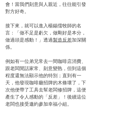
會！當我們刻意與人親近，往往能引發
對方好奇。
接下來，就可以進入楊錫儒牧師的名
言：「做不足是虧欠，做剛好是本分，
做過頭是感動！」透過
製造反差
加深關
係。
例如有一位弟兄常去一間咖啡店消費、
跟老闆閒話家常、刻意變熟，但到這個
程度還無法顯示他的特別；直到有一
天，他發現咖啡廳招牌的木條壞了，下
次他便帶了工具去幫老闆修招牌，這便
產生了令人感動的「反差」！後續這位
老闆也接受邀約參加幸福小組。