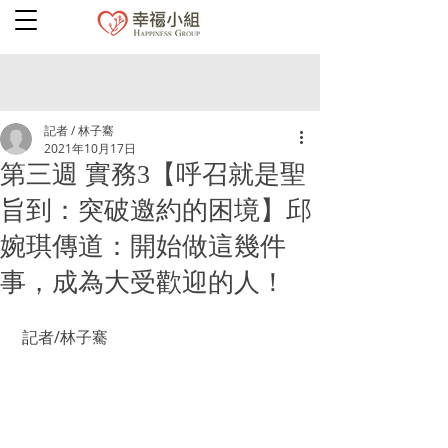
記者 / 林子騫
2021年10月17日
第三週 實務3【呼召就是聖
旨到：突破邀約的困境】邱
婉琪傳道：開始做這幾件
事，成為大受歡迎的人！
 記者/林子騫 