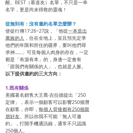
醒。BEST（慕道友）名單，不只是一串
名字，更是尚未得救的靈魂！
從無到有：沒有邀約名單怎麼辦？
使徒行傳17:26~27說，「他從
一本造出
萬族的人
，住在全地上，並且預先定準
他們的年限和所住的疆界，要叫他們尋
求神......」可見每個人肉身的存在，一定
都是「有源有本」的，身邊一定會有
「跟我們有關係的人」，也就是人脈。
以下提供邀約的三大方向：
1.既有關係
美國著名銷售大王喬‧吉拉德提出「250
定律」，表示
一個顧客可以影響250個潛
在顧客
，亦即，
每個人背後都有250個親
朋好友
。所以你我不可能「無人可邀
約」，打開手機通訊錄，通常不只認識
250個人。