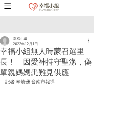
幸福小編
2022年12月1日
幸福小組無人時蒙召選里
長！ 因愛神持守聖潔，偽
單親媽媽患難見供應
記者 辛毓珊 台南市報導