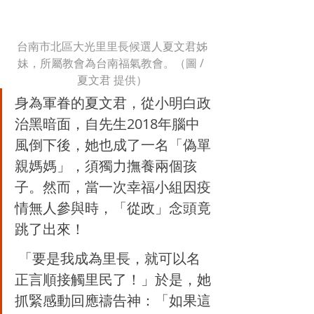
台南市北區大光里里長候選人夏文君姊
妹，所屬教會為台南福氣教會。（圖 / 
夏文君 提供）
身為軍眷的夏文君，從小明白政
治黑暗面，自先生2018年腦中
風倒下後，她也成了一名「偽單
親媽媽」，須獨力撫養兩個孩
子。然而，當一次幸福小組因疫
情無人參與時，「從政」念頭竟
跳了出來！
 「要是我成為里長，就可以名
正言順接觸里民了！」於是，她
抓緊感動回應禱告神：「如果這