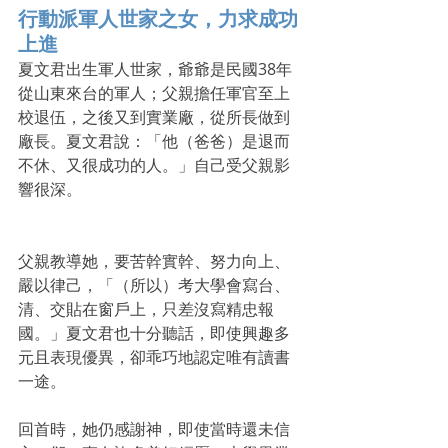
行動派軍人世家之女，力求成功
上進
夏文君出生軍人世家，爺爺是民國38年
從山東來台的軍人；父親擔任軍官至上
校退伍，之後又到實業廠，從所長做到
廠長。夏文君說：「他（爸爸）是退而
不休、又很成功的人。」自己受父親影
響很深。
父親教導她，要苦幹實幹、努力向上、
嚴以律己，「（所以）考大學會寫台、
清、交貼在窗戶上，只差沒寫精忠報
國。」夏文君也十分聽話，即使興趣多
元且表現優異，卻乖巧地認定唯有讀書
一途。
回首時，她仍感謝神，即使當時還未信