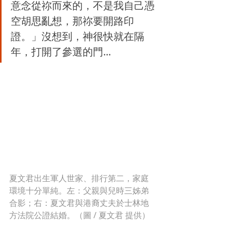
意念從祢而來的，不是我自己憑
空胡思亂想，那祢要開路印
證。」沒想到，神很快就在隔
年，打開了參選的門...
夏文君出生軍人世家、排行第二，家庭
環境十分單純。左：父親與兒時三姊弟
合影；右：夏文君與港裔丈夫於士林地
方法院公證結婚。（圖 / 夏文君 提供）