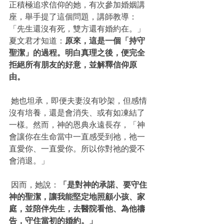
正積極追求信仰的她，有次參加婚姻講
座，舉手提了這個問題，講師教導：
「先生還沒有死，雙方還有婚約在。」
夏文君才知道：
原來，這是一個「持守
聖潔」的過程。明白真理之後，便完全
拒絕所有朋友的好意，並解釋信仰原
由。
 她也坦承，即便夫妻沒有吵架，但感情
沒有培養，還是會消失、或有如凍結了
一樣。然而，神的恩典永遠長存，「神
會讓你在生命當中一直感受到祂，祂一
直愛你、一直愛你。所以你對祂的愛不
會消退。」
 因而，她說：
「是對神的承諾、要守住
神的聖潔，讓我能堅定地照顧小孩、家
庭，並陪伴先生，去醫院看他、為他禱
告，守住當初的婚約。」