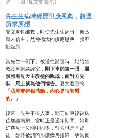
洗。（圖 /夏文君 提供）
先生生病時經歷供應恩典，超過
所求所想
夏文君也細數，即使先生生病時，自己
還未信主，然神極大的供應恩典，就不
斷臨到。
當先生一倒下、被送往醫院時，她陪坐
救護車到急診室，
剛下車的第一眼，居
然就看見天主教徒的親戚，而對方見
狀，馬上就為他們禱告。
夏文君回憶：
「我就覺得很感動，內心是很安慰
的。」
後來，先生不省人事，開刀結束後被送
往加護病房，當時正是過年期間。她剛
好遇見一位國中同學，對方也是基督
徒，臨時被調回加護病房排班，故當夏