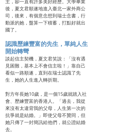
主，卻一直有許多美好經歷。大學畢業
後，夏文君順遂地進入臺北一家外商公
司，後來，有個意念想到瑞士念書，行
動派的她，盤算一下積蓄，打點好就出
國了。
認識歷練豐富的先生，單純人生
開始轉彎
談起信主契機，夏文君笑說：「沒有遇
見困難，基本上不會信主啦！」靠自己
看似一路順遂，直到在瑞士認識了先
生，她的人生進入轉折期。
對方年長她10歲，是一個15歲就踏入社
會、歷練豐富的香港人。「過去，我從
來沒有太違背我的父母，人生第一次的
抗爭就是結婚。」即使父母不贊同，但
她只傳了一封簡訊給他們，就公證結婚
去。