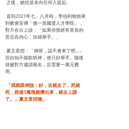
 之後，她也並未向任何人提起。
 直到2021年七、八月時，李伯利牧師來
到教會宣傳「擔一里國度人才學院」，
對方在台上說：「如果你曾經有里長的
意念在內心，你就舉手。」
 夏文君想：「媽呀，該不會來了吧…」
但自知不能欺哄神，便只好舉手。隨後
就被對方邀請報名，且需要一萬元費
用。
 「我就跟神說：好，去就去了，死就
死，然後1萬塊就擠出來，就去上課
了。」夏文君回憶。