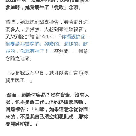
2020年的一次幸福小組，因疫情而無人
參加時，她竟萌生了「從政」念頭。
當時，她就跑到陽臺禱告，看著窗外這
麼多人，居然無一人想到家裡聽福音，
又想到路加福音14:13：
「你擺設筵席，
倒要請那貧窮的、殘廢的、瘸腿的、瞎
眼的，你就有福了！」
突然間，一個意
念隨之進來。
「要是我成為里長，就可以名正言順接
觸里民了。」
 然而，這談何容易？沒有資金、沒有人
脈，也不是政二代...但她仍抓緊感動，
回應禱告：「神哪，如果這意念從祢而
來的，不是我自己憑空胡思亂想，那祢
要開路印證。」