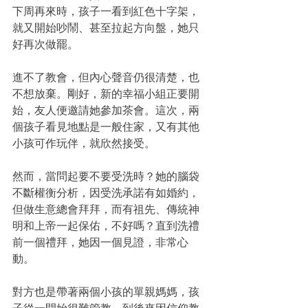
下周再來時，孩子一看到紅色十字架，
就又開始吵鬧、甚至拉起方向盤，她只
好再次做罷。
進不了教會，但內心聲音仍很清楚，也
不想放棄。剛好，新的幸福小組正要開
始，友人便邀請她參加茶會。這次，兩
個孩子看見地點是一般住家，又有其他
小孩可作玩伴，就欣然接受。
然而，當問起要不要受洗時？她的腦袋
不斷權衡分析，因受洗承諾有如婚約，
但做生意總會拜拜，而有祖先、傳統神
明和上帝一起保佑，不好嗎？直到洗禮
前一個禮拜，她因一個見證，非常心
動。
對方也是帶著兩個小孩的單親媽媽，孩