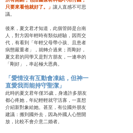
只要來看他就好了。」
讓人直感不可思
議。
後來，夏文君才知道，此個管師是台南
人，對方因年輕時有類似經驗，因而交
代，有看到「年輕父母帶小孩、且患者
病態嚴重者」，就轉介過來；而剛好，
夏文君的同學又是對方朋友，一連串的
「剛好」，串起極大恩典。
「愛情沒有互動會凍結，但神一
直愛我而能持守聖潔」
此時的夏文君年僅35歲，身邊許多朋友
都心疼她，年紀輕輕就守活寡，一直想
介紹新對象給她。甚至，有位國外朋友
建議：搬到國外去，因為外國人心態開
放，比較不會介意二婚者。