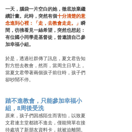
一天，腦袋一片空白的她，徹底放棄繼
續計畫。此時，突然有個
十分清楚的意
念進到心裡：「走，去教會走走。」
瞬
間，彷彿看見一絲希望，突然也想起：
有位國小同學是基督徒，曾邀請自己參
加幸福小組。
於是，透過社群傳了訊息，夏文君告知
對方想去教會，然而，當周主日早上，
當夏文君帶著兩個孩子前往時，孩子們
卻吵鬧不停。
踏不進教會，只能參加幸福小
組，8周後受洗
原來，孩子們因感陌生而害怕，以致夏
文君連主堂都踏不進去，僅能簡單在接
待處填了新朋友資料卡，就被迫離開。