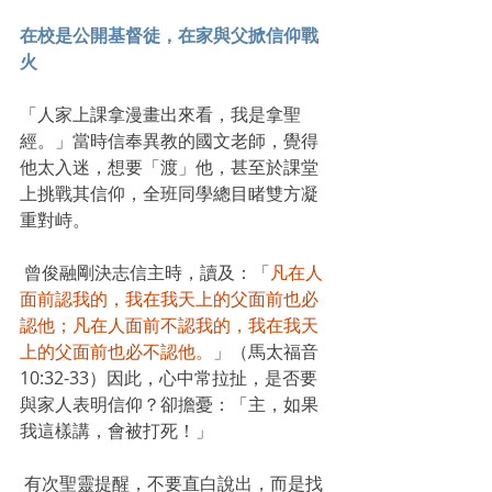
在校是公開基督徒，在家與父掀信仰戰
火
「人家上課拿漫畫出來看，我是拿聖
經。」當時信奉異教的國文老師，覺得
他太入迷，想要「渡」他，甚至於課堂
上挑戰其信仰，全班同學總目睹雙方凝
重對峙。
 曾俊融剛決志信主時，讀及：「
凡在人
面前認我的，我在我天上的父面前也必
認他；凡在人面前不認我的，我在我天
上的父面前也必不認他。
」（馬太福音
10:32-33）因此，心中常拉扯，是否要
與家人表明信仰？卻擔憂：「主，如果
我這樣講，會被打死！」
 有次聖靈提醒，不要直白說出，而是找