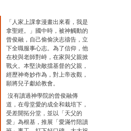
「人家上課拿漫畫出來看，我是
拿聖經。」國中時，被神觸動的
曾俊融，自己偷偷決志禱告，立
下全職服事心志。為了信仰，他
在校與老師對峙，在家與父親掀
戰火。本堅決敵擋基督的父親，
經歷神奇妙作為，對上帝改觀，
願將兒子獻給教會。
 沒有讀過神學院的曾俊融傳
道，在母堂愛的成全和栽培下，
受差開拓分堂，並以「天父的
愛」為根基，推展「愛滿竹陪讀
班」事工，打下好口碑，大大祝