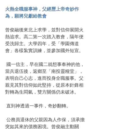
火熱全職服事神，父經歷上帝奇妙作
為，願將兒獻給教會
曾俊融後來北上求學，並對信仰展開火
熱追求。高二第一次踏入教會，隔年便
受洗歸主。大學四年，受「學園傳道
會」各樣紮實訓練，並參加國外短宣。
 國一信主，早在國二就想事奉神的他，
當兵退伍後，返鄉至「南投靈糧堂」，
表明自己心志，進而投身全職服事。父
親見其對信仰如此堅持，從原本針鋒相
對轉為生悶氣，雙方關係仍未破冰。
 直到神透過一事件，奇妙翻轉。
 公務員退休的父親因為人作保，須承擔
突如其來的債務困境。曾俊融主動關