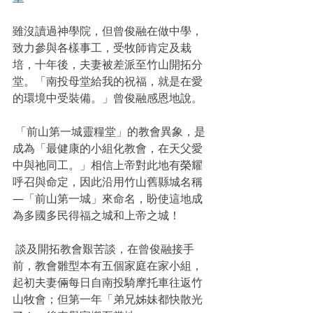
雖沒讀過神學院，但曾俊融在做中學，
致力參與各樣事工，受牧師肯定及栽
培，十年後，夫妻被差派至竹山開拓分
堂。「南投母堂給我的祝福，就是在愛
的環境中受裝備。」曾俊融感恩地說。
 「前山第一城靈糧堂」的教會異象，是
成為「最健康的小組化教會，在天父愛
中與祂同工。」相信上帝對此地有榮耀
呼召與命定，因此沿用竹山舊縣城名稱
―「前山第一城」來命名，盼使這地成
為多國多民得福之城和上帝之城！
 談及開拓教會艱苦談，在曾俊融接手
前，教會雛型本有五個家庭在家小組，
起初夫妻倆每日自南投騎摩托車往返竹
山牧會；但第一年「弟兄姊妹都快散光