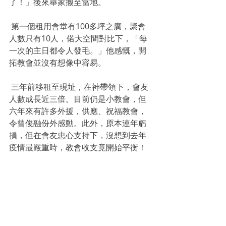
了！」後來舉家搬至當地。
 第一個租用會堂有100多坪之廣，聚會
人數只有10人，偌大空間對比下，「每
一次的主日都令人發毛。」他感慨，開
拓教會並沒有想像中容易。
 三年前移租至現址，在神帶領下，會友
人數成長近三倍。目前仍是小教會，但
六年來有許多外援，供應、祝福教會，
令曾俊融份外感動。此外，原本連年虧
損，但在會友忠心支持下，沒想到去年
疫情最嚴重時，教會收支竟開始平衡！