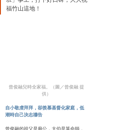
福竹山這地！
曾俊融兒時全家福。（圖／曾俊融 提
供）
自小敬虔拜拜，卻羨慕基督化家庭，低
潮時自己決志禱告
曾俊融的祖父是廟公，大伯是算命師，