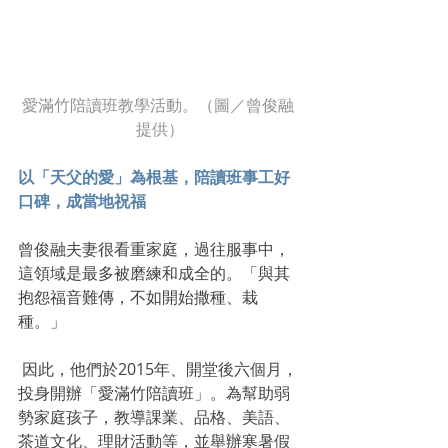
愛滿竹陪讀班教學活動。（圖／曾俊融 
提供）
以「天父的愛」為根基，陪讀班事工好
口碑，成當地祝福
曾俊融夫妻很看重家庭，過往服事中，
這領域是最多被磨練和成全的。「與其
抱怨福音難傳，不如開始撒種、栽
種。」
 因此，他們於2015年、開堂後六個月，
投身開辦「愛滿竹陪讀班」。為幫助弱
勢家庭孩子，教導課業、品格、美語、
茶道文化、理財活動等，並舉辦寒暑假