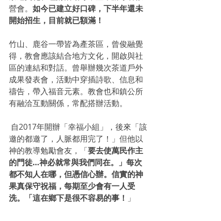
營會。
如今已建立好口碑，下半年還未
開始招生，目前就已額滿！
竹山、鹿谷一帶皆為產茶區，曾俊融覺
得，教會應該結合地方文化，開啟與社
區的連結和對話。曾舉辦幾次茶道戶外
成果發表會，活動中穿插詩歌、信息和
禱告，帶入福音元素。教會也和鎮公所
有融洽互動關係，常配搭辦活動。
 自2017年開辦「幸福小組」，後來「該
邀的都邀了，人脈都用完了！」但他以
神的教導勉勵會友，「
要去使萬民作主
的門徒…神必就常與我們同在。」每次
都不知人在哪，但憑信心辦。信實的神
果真保守祝福，每期至少會有一人受
洗。「這在鄉下是很不容易的事！
」