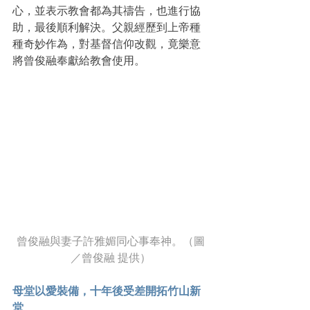
心，並表示教會都為其禱告，也進行協
助，最後順利解決。父親經歷到上帝種
種奇妙作為，對基督信仰改觀，竟樂意
將曾俊融奉獻給教會使用。
曾俊融與妻子許雅媚同心事奉神。（圖
／曾俊融 提供）
母堂以愛裝備，十年後受差開拓竹山新
堂