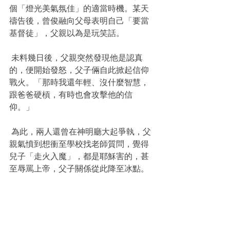
個「燈光美氣氛佳」的適當時機。某天
禱告後，曾俊融向父母表明自己「要當
基督徒」，父親以為是玩笑話。
 未料幾日後，父親突然發現他是認真
的，便開始發怒，父子倆自此掀起信仰
戰火。「那時我還年輕、沒什麼智慧，
跟爸爸硬槓，有時也會攻擊他的信
仰。」
 為此，兩人還曾在神明廳大起爭執，父
親氣憤到想衝至學校找老師質問，覺得
兒子「走火入魔」，都是耶穌害的，甚
至辱罵上帝，父子關係從此降至冰點。