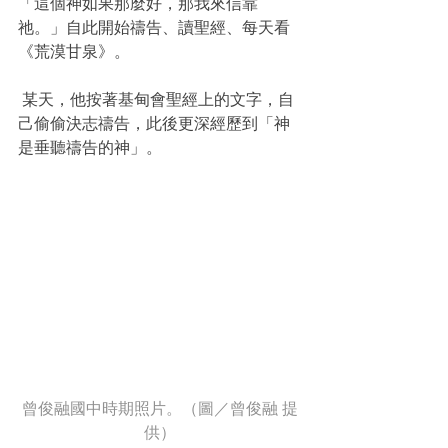
「這個神如果那麼好，那我來信靠
祂。」自此開始禱告、讀聖經、每天看
《荒漠甘泉》。
 某天，他按著基甸會聖經上的文字，自
己偷偷決志禱告，此後更深經歷到「神
是垂聽禱告的神」。
曾俊融國中時期照片。（圖／曾俊融 提
供）