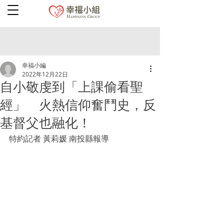
幸福小編
2022年12月22日
自小敬虔到「上課偷看聖
經」 火熱信仰奮鬥史，反
基督父也融化！
特約記者 黃莉媛 南投縣報導