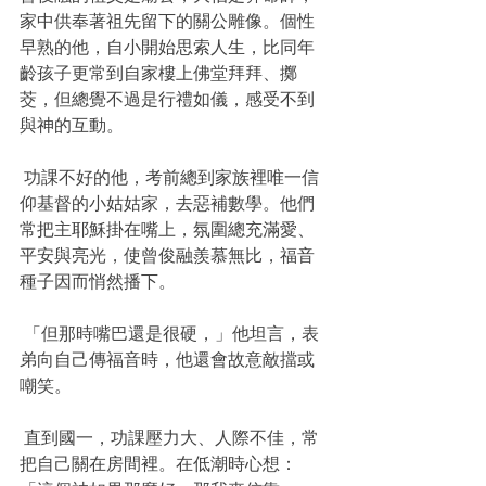
家中供奉著祖先留下的關公雕像。個性
早熟的他，自小開始思索人生，比同年
齡孩子更常到自家樓上佛堂拜拜、擲
茭，但總覺不過是行禮如儀，感受不到
與神的互動。
 功課不好的他，考前總到家族裡唯一信
仰基督的小姑姑家，去惡補數學。他們
常把主耶穌掛在嘴上，氛圍總充滿愛、
平安與亮光，使曾俊融羨慕無比，福音
種子因而悄然播下。
 「但那時嘴巴還是很硬，」他坦言，表
弟向自己傳福音時，他還會故意敵擋或
嘲笑。
 直到國一，功課壓力大、人際不佳，常
把自己關在房間裡。在低潮時心想：