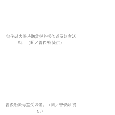
曾俊融大學時期參與各樣佈道及短宣活
動。（圖／曾俊融 提供）
曾俊融於母堂受裝備。（圖／曾俊融 提
供）