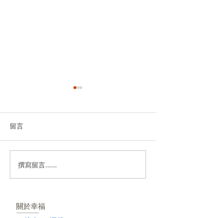
留言
撰寫留言......
第二週 伊甸園之黑｜幸福
第三週 神聖拯
人生兒童桌遊
生兒童桌遊
關於幸福