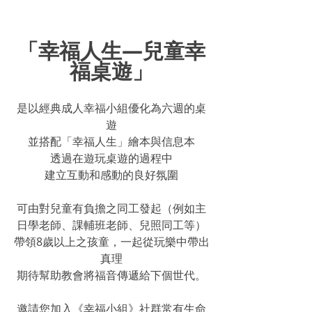
「幸福人生—兒童幸
福桌遊」
是以經典成人幸福小組優化為六週的桌
遊
並搭配「幸福人生」繪本與信息本
透過在遊玩桌遊的過程中
建立互動和感動的良好氛圍
可由對兒童有負擔之同工發起（例如主
日學老師、課輔班老師、兒照同工等）
帶領8歲以上之孩童，一起從玩樂中帶出
真理
期待幫助教會將福音傳遞給下個世代。
邀請您加入《幸福小組》社群常有生命