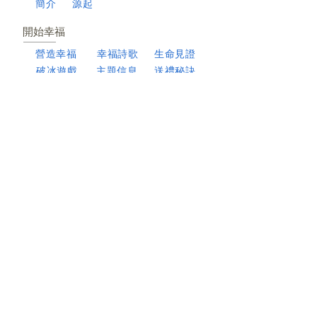
簡介
源起
開始幸福
​營造幸福
​幸福詩歌
生命見證
破冰遊戲
主題信息
​送禮秘訣
見證幸福
幸福書房
紙本書
​見證影片
報導文章
電子書
幸福情報站
幸福智庫
幸福人生兒童桌遊
幸福研習會官網
幸福門訓系統官網
資料下載
核心異象