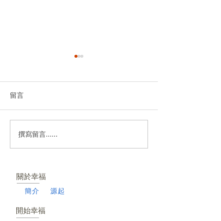
留言
撰寫留言......
第一週詩歌推薦─神願意聽
第一週、第八週
神的孩子
關於幸福
簡介
源起
開始幸福