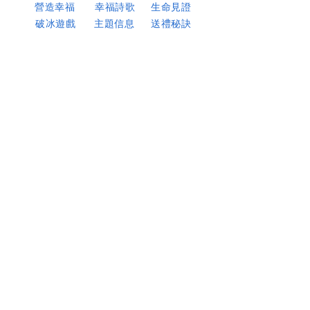
​營造幸福
​幸福詩歌
生命見證
破冰遊戲
主題信息
​送禮秘訣
見證幸福
幸福書房
紙本書
​見證影片
報導文章
電子書
幸福情報站
幸福智庫
幸福人生兒童桌遊
幸福研習會官網
幸福門訓系統官網
資料下載
核心異象
太28:19-20
所以，你們要去，使萬民作我的門徒，
奉父、子、聖靈的名給他們施洗。