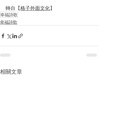
轉自【
格子外面文化
】
幸福詩歌
幸福詩歌
相關文章