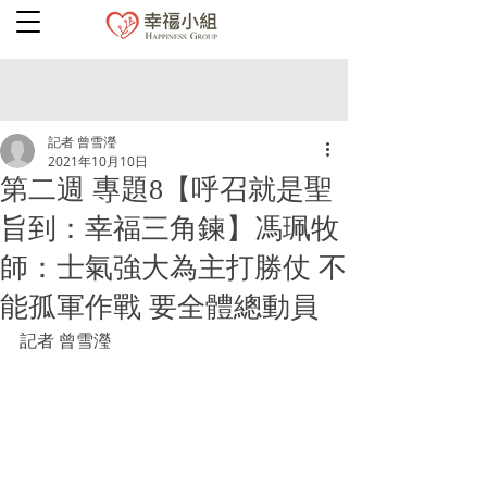
記者 曾雪瀅
2021年10月10日
第二週 專題8【呼召就是聖
旨到：幸福三角鍊】馮珮牧
師：士氣強大為主打勝仗 不
能孤軍作戰 要全體總動員
記者 曾雪瀅 