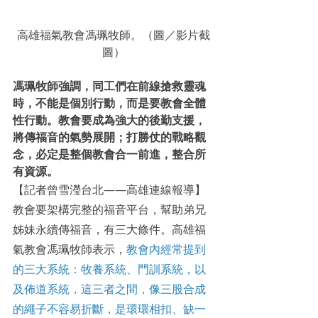
高雄福氣教會馮珮牧師。（圖／影片截
圖）
馮珮牧師強調，同工們在前線搶救靈魂
時，不能是個別行動，而是要教會全體
性行動。教會要成為強大的後勤支援，
將傳福音的氣勢展開；打勝仗的戰略觀
念，必定是整個教會合一前進，整合所
有資源。
【記者曾雪瀅台北——高雄連線報導】
教會要架構完整的福音平台，幫助弟兄
姊妹永續傳福音，有三大條件。高雄福
氣教會馮珮牧師表示，
教會內經常提到
的三大系統：牧養系統、門訓系統，以
及佈道系統，這三者之間，像三股合成
的繩子不容易折斷，是環環相扣、缺一