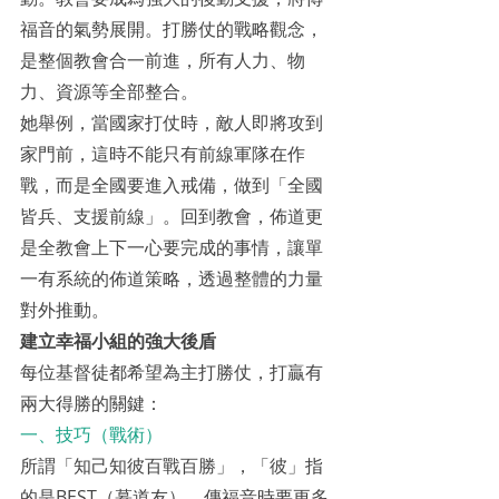
福音的氣勢展開。打勝仗的戰略觀念，
是整個教會合一前進，所有人力、物
力、資源等全部整合。
她舉例，當國家打仗時，敵人即將攻到
家門前，這時不能只有前線軍隊在作
戰，而是全國要進入戒備，做到「全國
皆兵、支援前線」。回到教會，佈道更
是全教會上下一心要完成的事情，讓單
一有系統的佈道策略，透過整體的力量
對外推動。
建立幸福小組的強大後盾
每位基督徒都希望為主打勝仗，打贏有
兩大得勝的關鍵：
一、技巧（戰術）
所謂「知己知彼百戰百勝」，「彼」指
的是BEST（慕道友），傳福音時要更多