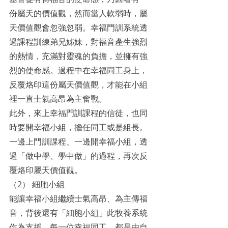
份屬天的價值觀，然而當人軟弱時，屬
天價值觀會忽強忽弱。幸福門訓系統透
過課程訓練弟兄姊妹，對福音產生強烈
的熱情，充滿對靈魂的負擔，並擁有強
烈的使命感。過程中在幸福同工身上，
反覆烙印這份屬天價值觀，才能在小組
裡一直士氣高昂為主奮戰。
此外，來上幸福門訓課程的信徒，也同
時要開幸福小組，擔任同工或是組長。
一邊上門訓課程、一邊開幸福小組，透
過「做中學、學中做」的過程，再次反
覆烙印屬天價值觀。
（2） 細胞小組
能讓幸福小組繼續士氣高昂、為主傳福
音，背後還有「細胞小組」此牧養系統
作為支援。每一位幸福同工，都是由自