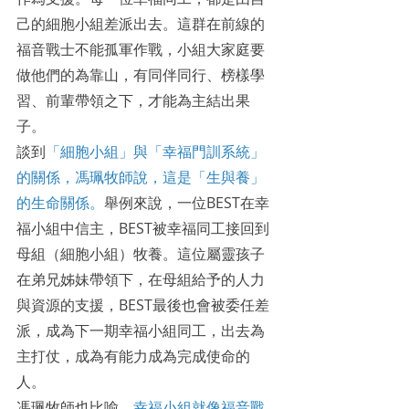
己的細胞小組差派出去。這群在前線的
福音戰士不能孤軍作戰，小組大家庭要
做他們的為靠山，有同伴同行、榜樣學
習、前輩帶領之下，才能為主結出果
子。
談到
「細胞小組」與「幸福門訓系統」
的關係，馮珮牧師說，這是「生與養」
的生命關係。
舉例來說，一位BEST在幸
福小組中信主，BEST被幸福同工接回到
母組（細胞小組）牧養。這位屬靈孩子
在弟兄姊妹帶領下，在母組給予的人力
與資源的支援，BEST最後也會被委任差
派，成為下一期幸福小組同工，出去為
主打仗，成為有能力成為完成使命的
人。
馮珮牧師也比喻，
幸福小組就像福音戰