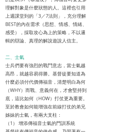
理解對象是什麼狀態的人。這裡也引用
上週課堂到的「3／7法則」，充分理解 
BEST的內在需求（思想、情感、情緒、
感受），採取攻心為上的策略，不以邏
輯的辯論、真理的解說遊說人信主。 
二、士氣 
士兵們要有強烈的戰鬥意志，當士氣越
高昂，就越容易得勝。基督徒要知道為
什麼必須付代價傳福音，清楚明白為何
（WHY）而戰、意義何在，才會堅持到
底，這比如何（HOW）打仗更為重要。
至於教會如何能增強在前線打仗的弟兄
姊妹的士氣，有兩大支柱：
（1） 增添傳福音士氣的門訓系統
基督徒有傳福音的使命感，乃因著有一