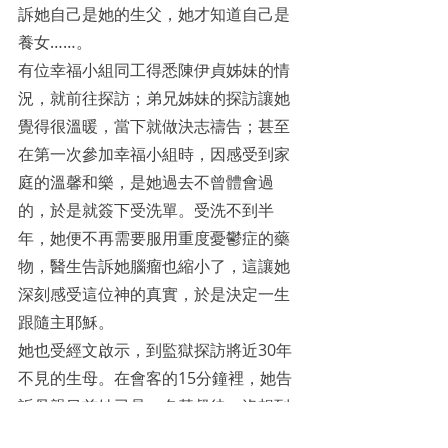
訴她自己是她的生父，她才知道自己是
養女……。 
有位幸福小組同工得悉陳伊貞姊妹的情
況，就前往探訪；弟兄姊妹的探訪讓她
覺得很溫暖，當下就做決志禱告；甚至
在第一次參加幸福小組時，因感受到家
庭的溫馨和樂，是她過去不曾體會過
的，於是就簽下受洗單。受洗不到半
年，她便不再需要服用重度憂鬱症的藥
物，醫生告訴她腦瘤也縮小了，這讓她
深刻感受這位神的真實，於是決定一生
跟隨主耶穌。
她也受經文啟示，到監獄探訪將近30年
不見的生母。在會客的15分鐘裡，她告
訴母親目前她已是一名基督徒，沒想到
母親也對她說：「監獄也有幸福小