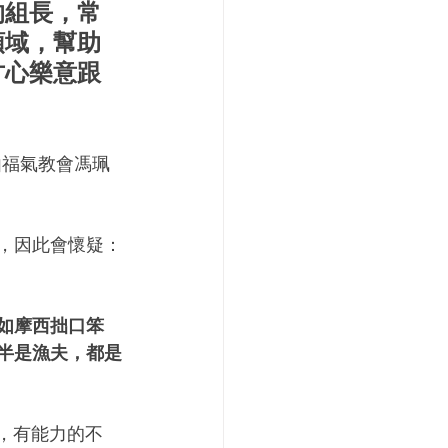
的組長，常
領域，幫助
甘心樂意跟
由福氣教會馮珮
，因此會懷疑：
如摩西拙口笨
半是漁夫，都是
多，有能力的不