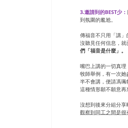
3.邀請到的BEST少：
到氛圍的尷尬。
傳福音不只用「講」
沒聽見任何信息，就
們「福音是什麼」。
嘴巴上講的一切真理
牧師舉例，有一次她
半不會講，便請馮珮
這種情形願不願意再
沒想到後來分組分享
觀察到同工之間是很