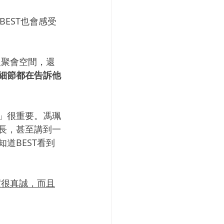
EST也會感受
入聚會空間，還
細節都在告訴他
」很重要。馮珮
長，甚至講到一
道BEST看到
度很真誠，而且