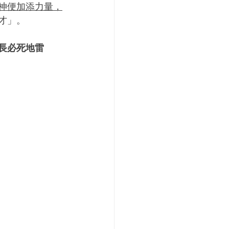
神便加添力量，
才」。
長必死地雷