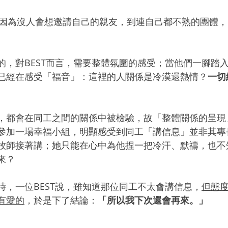
因為沒人會想邀請自己的親友，到連自己都不熟的團體，B
的，對BEST而言，需要整體氛圍的感受；當他們一腳踏
已經在感受「福音」：這裡的人關係是冷漠還熱情？
一切
，都會在同工之間的關係中被檢驗，故「整體關係的呈現
參加一場幸福小組，明顯感受到同工「講信息」並非其專
牧師接著講；她只能在心中為他捏一把冷汗、默禱，也不知
來？
時，一位BEST說，雖知道那位同工不太會講信息，
但態
有愛的
，於是下了結論：
「所以我下次還會再來。」