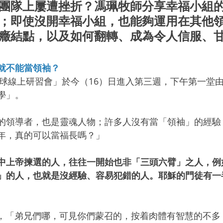
團隊上屢遭挫折？馮珮牧師分享幸福小組
；即使沒開幸福小組，也能夠運用在其他
癥結點，以及如何翻轉、成為令人信服、
就不能當領袖？
組全球線上研習會」於今（16）日進入第三週，下午第一堂
學」。
的領導者，也是靈魂人物；許多人沒有當「領袖」的經驗
年，真的可以當福長嗎？」
中上帝揀選的人，往往一開始也非「三頭六臂」之人，例
」的人，也就是沒經驗、容易犯錯的人。耶穌的門徒有一
明示，「弟兄們哪，可見你們蒙召的，按着肉體有智慧的不