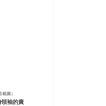
音截圖）
擔領袖的責