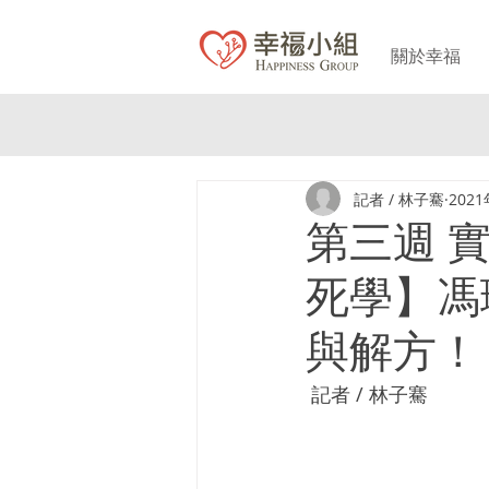
關於幸福
記者 / 林子騫
202
第三週 
死學】馮
與解方
 記者 / 林子騫