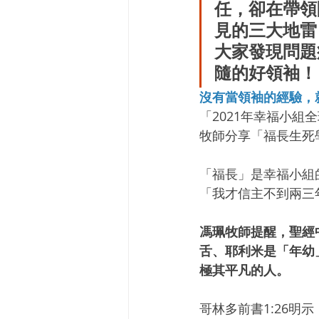
任，卻在帶領
見的三大地雷
大家發現問題
隨的好領袖！
沒有當領袖的經驗，
「2021年幸福小
牧師分享「福長生死
「福長」是幸福小組
「我才信主不到兩三
馮珮牧師提醒，聖經
舌、耶利米是「年幼
極其平凡的人。
哥林多前書1:26