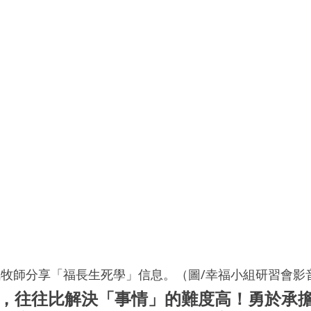
牧師分享「福長生死學」信息。（圖/幸福小組研習會影
，往往比解決「事情」的難度高！勇於承