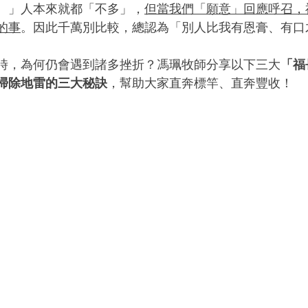
。」人本來就都「不多」，
但當我們「願意」回應呼召，
的事
。因此千萬別比較，總認為「別人比我有恩膏、有口
時，為何仍會遇到諸多挫折？馮珮牧師分享以下三大
「福
掃除地雷的三大秘訣
，幫助大家直奔標竿、直奔豐收！