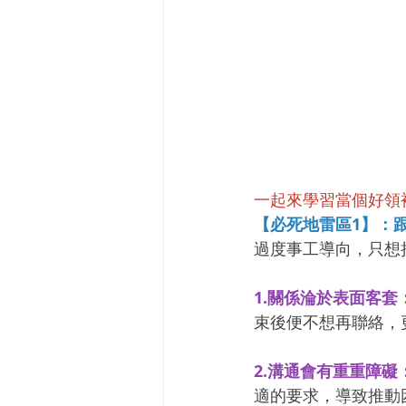
一起來學習當個好領袖吧！
【必死地雷區1】：
過度事工導向，只想
1.關係淪於表面客套
束後便不想再聯絡，
2.溝通會有重重障礙
適的要求，導致推動