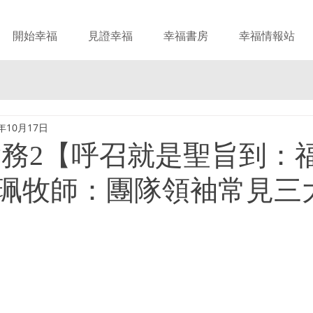
開始幸福
見證幸福
幸福書房
幸福情報站
1年10月17日
實務2【呼召就是聖旨到：
珮牧師：團隊領袖常見三
！