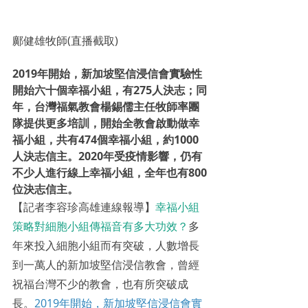
鄺健雄牧師(直播截取)
2019年開始，新加坡堅信浸信會實驗性
開始六十個幸福小組，有275人決志；同
年，台灣福氣教會楊錫儒主任牧師率團
隊提供更多培訓，開始全教會啟動做幸
福小組，共有474個幸福小組，約1000
人決志信主。2020年受疫情影響，仍有
不少人進行線上幸福小組，全年也有800
位決志信主。
【記者李容珍高雄連線報導】
幸福小組
策略對細胞小組傳福音有多大功效？
多
年來投入細胞小組而有突破，人數增長
到一萬人的新加坡堅信浸信教會，曾經
祝福台灣不少的教會，也有所突破成
長。
2019年開始，新加坡堅信浸信會實