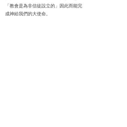
「教會是為非信徒設立的」因此而能完
成神給我們的大使命。
堅信浸信會實體聚會受限，傳福音仍火
熱。(堅信浸信會提供)