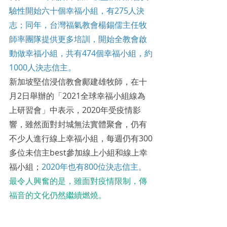
驗性開始六十個幸福小組，有275人決
志；同年，台灣福氣教會楊錫儒主任牧
師率團隊提供更多培訓，開始全教會啟
動做幸福小組，共有474個幸福小組，約
1000人決志信主。
新加坡堅信浸信教會鄺建雄牧師，在十
月2日舉辦的「2021全球幸福小組線為
上研習會」中表示，2020年受疫情影
響，雖然面對封城無法實體聚會，仍有
不少人進行線上幸福小組，每週仍有300
多位未信主best參加線上小組和線上幸
福小組；
2020年也有800位決志信主。
最令人興奮的是，雖面對疫情限制，傳
福音的文化仍然繼續燃燒。