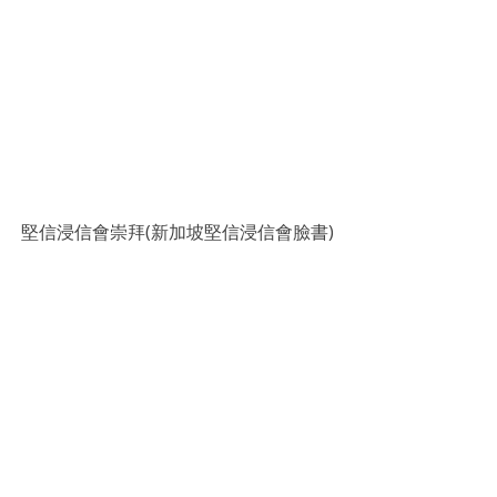
堅信浸信會崇拜(新加坡堅信浸信會臉書)