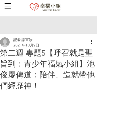
記者 謝宜汝
2021年10月9日
第二週 專題5【呼召就是聖
旨到：青少年福氣小組】池
俊慶傳道：陪伴、造就帶他
們經歷神！