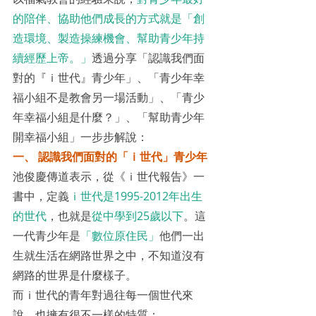
的陪伴、協助他們成長的方式就是「創
造環境、製造操練機會、幫助青少年持
續經歷上帝。」
透過分享「認識我們面
對的『ｉ世代』青少年」、「青少年幸
福小組不是教會另一場活動」、「青少
年幸福小組是什麼？」、「幫助青少年
開幸福小組」一步步解說：
一、 認識我們面對的「ｉ世代」青少年
池俊慶傳道表示，從《ｉ世代報告》一
書中，定義
ｉ世代是1995-2012年出生
的世代
，也就是
從中學到25歲以下
。這
一代青少年是
「數位原住民」
他們一出
生就生活在網路世界之中，不知道沒有
網路的世界是什麼樣子。
而ｉ世代的青年對過往每一個世代來
說，也擁有很不一樣的特質：