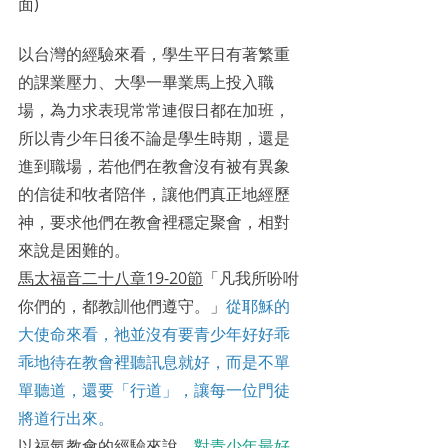
面)
以台灣的經驗來看，學生平日有著繁重
的課業壓力、大學一畢業馬上投入職
場，為力求表現常常連假日都在加班，
所以青少年日後不論是學生時期，還是
進到職場，若他們在教會沒有被有異象
的信徒和牧者陪伴，讓他們真正地經歷
神，要求他們在教會裡穩定聚會，相對
來說是困難的。
馬太福音二十八章19-20節
「凡我所吩咐
你們的，都教訓他們遵守。」
從耶穌的
大使命來看，祂並沒有要青少年好好乖
乖地待在教會裡聽訊息就好，而是不單
單聽道，還要「行道」，讓每一位門徒
將道行出來。
以福氣教會的經驗來說，
對青少年最好