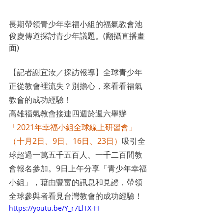
長期帶領青少年幸福小組的福氣教會池
俊慶傳道探討青少年議題。(翻攝直播畫
面)
【記者謝宜汝／採訪報導】全球青少年
正從教會裡流失？別擔心，來看看福氣
教會的成功經驗！
高雄福氣教會接連四週於週六舉辦
「2021年幸福小組全球線上研習會」
（十月2日、9日、16日、23日）
吸引全
球超過一萬五千五百人、一千二百間教
會報名參加。9日上午分享「青少年幸福
小組」，藉由豐富的訊息和見證，帶領
全球參與者看見台灣教會的成功經驗！
https://youtu.be/Y_r7LlTX-FI