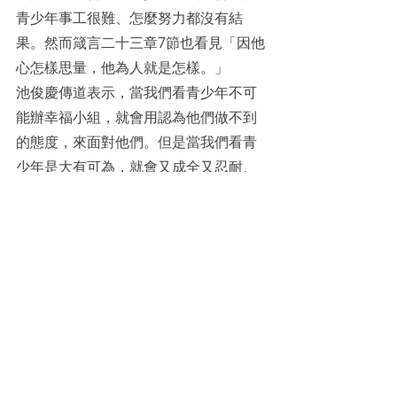
青少年事工很難、怎麼努力都沒有結
果。然而箴言二十三章7節也看見「因他
心怎樣思量，他為人就是怎樣。」
池俊慶傳道表示，當我們看青少年不可
能辦幸福小組，就會用認為他們做不到
的態度，來面對他們。但是當我們看青
少年是大有可為，就會又成全又忍耐、
興起這一代的領袖。「一旦突破不可能
的思想障礙，凡事都變得可能！」