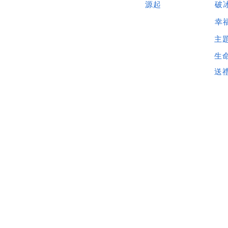
源起
破
​幸
主
生
​送