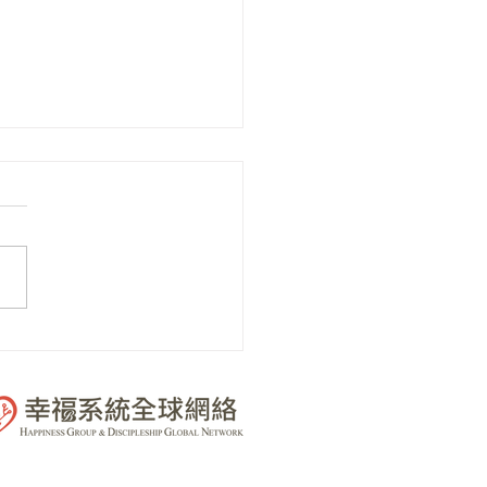
週 創世好主人｜幸福人生
桌遊