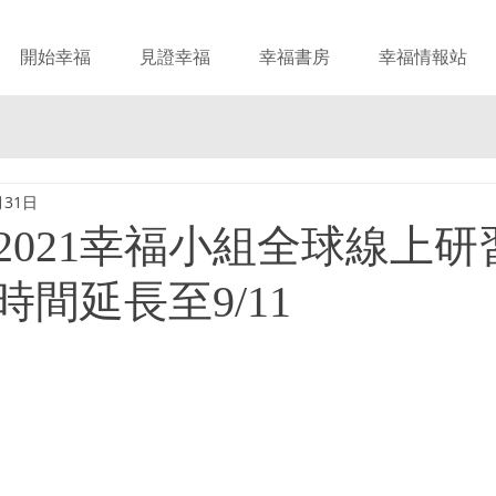
開始幸福
見證幸福
幸福書房
幸福情報站
月31日
2021幸福小組全球線上研
間延長至9/11