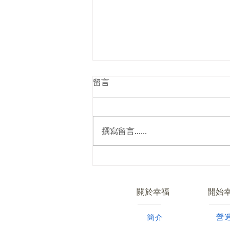
留言
撰寫留言......
【研習會消息】2021幸福小組
線上全球研習會宣傳--楊錫儒
牧師
關於幸福
開始
​營
簡介