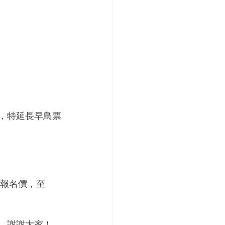
，特延長早鳥票
之報名價，至
，謝謝大家！