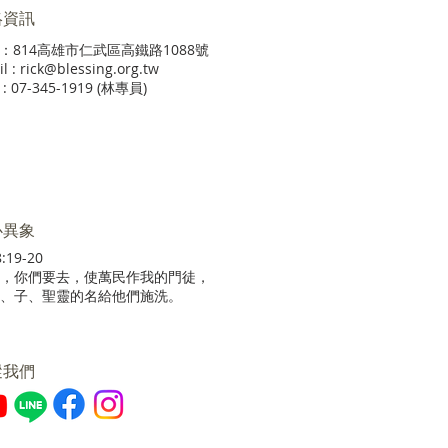
絡資訊
：814高雄市仁武區高鐵路1088號
l : rick@blessing.org.tw
: 07-345-1919 (林專員)
心異象
:19-20
，你們要去，使萬民作我的門徒，
、子、聖靈的名給他們施洗。
蹤我們