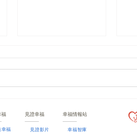
【幸福專題】幸福小組八週經
第一
文－可愛插圖版
兒童
幸福
見證幸福
幸福情報站
造幸福
​見證影片
幸福智庫