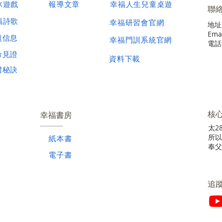
冰遊戲
報導文章
幸福人生兒童桌遊
聯
福詩歌
幸福研習會官網
地址
Emai
題信息
幸福門訓系統官網
電話 
命見證
資料下載
禮秘訣
核
幸福書房
太28
所以
紙本書
奉父
電子書
​追